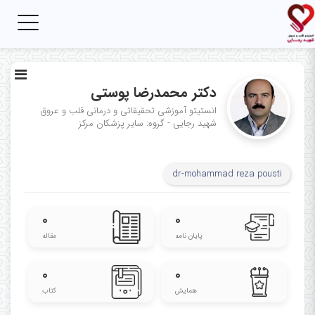
Toggle
igation
دکتر محمدرضا پوستی
انستیتو آموزشی تحقیقاتی و درمانی قلب و عروق
شهید رجایی - گروه: سایر پزشکان مرکز
dr-mohammad reza pousti
۰
۰
پایان نامه
مقاله
۰
۰
همایش
کتاب